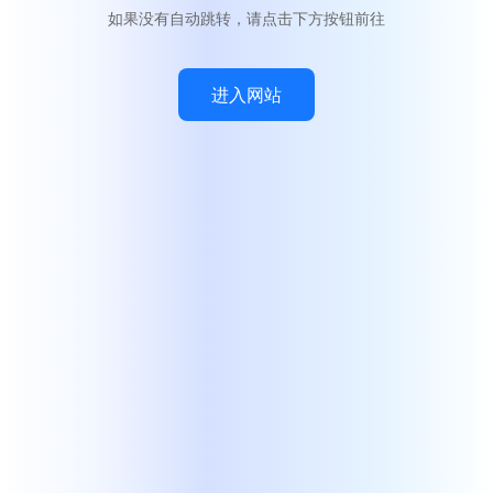
如果没有自动跳转，请点击下方按钮前往
进入网站