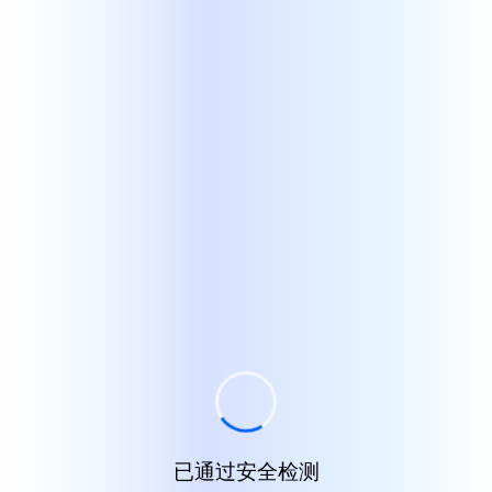
已通过安全检测